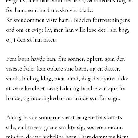
evigt liv, men han fandt det ikke, Sandhedens Bog lå
for ham, som med ubeskrevne blade.
Kristendommen viste ham i Bibelen fortrøstningens
ord om et evigt liv, men han ville læse det i sin bog,
og i den så han intet.
Fem børn havde han, fire sønner, oplært, som den
viseste fader kan oplære sine børn, og en datter,
smuk, blid og klog, men blind, dog det syntes ikke
at være hende et savn; fader og brødre var øjne for
hende, og inderligheden var hende syn for sagn.
Aldrig havde sønnerne været længere fra slottets
sale, end træets grene strakte sig, søsteren endnu
mindre, de var lykkelige børn i barndommens hjem,