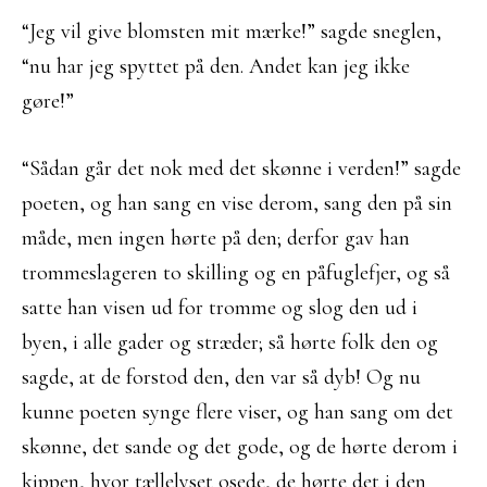
“Jeg vil give blomsten mit mærke!” sagde sneglen,
“nu har jeg spyttet på den. Andet kan jeg ikke
gøre!”
“Sådan går det nok med det skønne i verden!” sagde
poeten, og han sang en vise derom, sang den på sin
måde, men ingen hørte på den; derfor gav han
trommeslageren to skilling og en påfuglefjer, og så
satte han visen ud for tromme og slog den ud i
byen, i alle gader og stræder; så hørte folk den og
sagde, at de forstod den, den var så dyb! Og nu
kunne poeten synge flere viser, og han sang om det
skønne, det sande og det gode, og de hørte derom i
kippen, hvor tællelyset osede, de hørte det i den