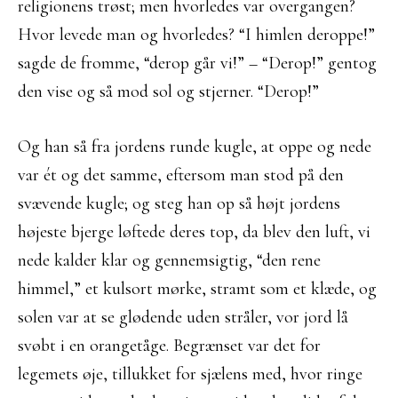
religionens trøst; men hvorledes var overgangen?
Hvor levede man og hvorledes? “I himlen deroppe!”
sagde de fromme, “derop går vi!” – “Derop!” gentog
den vise og så mod sol og stjerner. “Derop!”
Og han så fra jordens runde kugle, at oppe og nede
var ét og det samme, eftersom man stod på den
svævende kugle; og steg han op så højt jordens
højeste bjerge løftede deres top, da blev den luft, vi
nede kalder klar og gennemsigtig, “den rene
himmel,” et kulsort mørke, stramt som et klæde, og
solen var at se glødende uden stråler, vor jord lå
svøbt i en orangetåge. Begrænset var det for
legemets øje, tillukket for sjælens med, hvor ringe