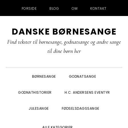
FORSIDE
BLOG
OM
KONTAKT
Gå
Skip
Gå
Gå
DANSKE BØRNESANGE
direkte
til
direkte
direkte
til
indhold
til
til
Find tekster til børnesange, godnatsange og andre sange
primær
primær
footer
til dine børn her
navigation
sidebar
BØRNESANGE
GODNATSANGE
GODNATHISTORIER
H.C. ANDERSENS EVENTYR
JULESANGE
FØDSELSDAGSSANGE
SHOW
ALLE KATEGORIER
SEARCH