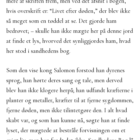
mere af skriften frem, men ved det afsnit i bogen,
hvis overskrift er: “Livet efter døden,” der blev ikke
så meget som en tøddel at se. Det gjorde ham
bedrøvet; – skulle han ikke mægte her på denne jord
at finde et lys, hvorved det synliggjordes ham, hvad
her stod i sandhedens bog.
Som den vise kong Salomon forstod han dyrenes
sprog, han hørte deres sang og tale, men derved
blev han ikke klogere herpå; han udfandt kræfterne i
planter og metaller, kræfter til at fjerne sygdommen,
fjerne døden, men ikke tilintetgøre den. I alt hvad
skabt var, og som han kunne nå, søgte han at finde
lyset, der mægtede at bestråle forvisningen om et