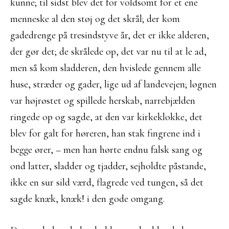
kunne; til sidst blev det for voldsomt for et ene
menneske al den støj og det skrål; der kom
gadedrenge på tresindstyve år, det er ikke alderen,
der gør det; de skrålede op, det var nu til at le ad,
men så kom sladderen, den hvislede gennem alle
huse, stræder og gader, lige ud af landevejen; løgnen
var højrøstet og spillede herskab, narrebjælden
ringede op og sagde, at den var kirkeklokke, det
blev for galt for høreren, han stak fingrene ind i
begge ører, – men han hørte endnu falsk sang og
ond latter, sladder og tjadder, sejholdte påstande,
ikke en sur sild værd, flagrede ved tungen, så det
sagde knæk, knæk! i den gode omgang.