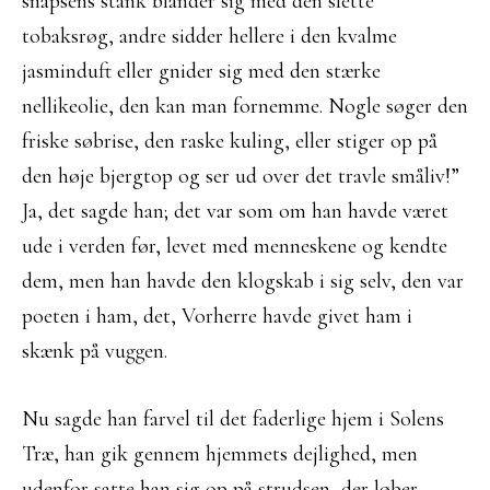
snapsens stank blander sig med den slette
tobaksrøg, andre sidder hellere i den kvalme
jasminduft eller gnider sig med den stærke
nellikeolie, den kan man fornemme. Nogle søger den
friske søbrise, den raske kuling, eller stiger op på
den høje bjergtop og ser ud over det travle småliv!”
Ja, det sagde han; det var som om han havde været
ude i verden før, levet med menneskene og kendte
dem, men han havde den klogskab i sig selv, den var
poeten i ham, det, Vorherre havde givet ham i
skænk på vuggen.
Nu sagde han farvel til det faderlige hjem i Solens
Træ, han gik gennem hjemmets dejlighed, men
udenfor satte han sig op på strudsen, der løber