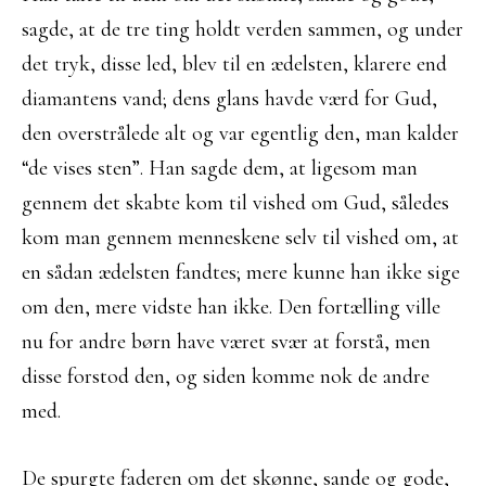
sagde, at de tre ting holdt verden sammen, og under
det tryk, disse led, blev til en ædelsten, klarere end
diamantens vand; dens glans havde værd for Gud,
den overstrålede alt og var egentlig den, man kalder
“de vises sten”. Han sagde dem, at ligesom man
gennem det skabte kom til vished om Gud, således
kom man gennem menneskene selv til vished om, at
en sådan ædelsten fandtes; mere kunne han ikke sige
om den, mere vidste han ikke. Den fortælling ville
nu for andre børn have været svær at forstå, men
disse forstod den, og siden komme nok de andre
med.
De spurgte faderen om det skønne, sande og gode,