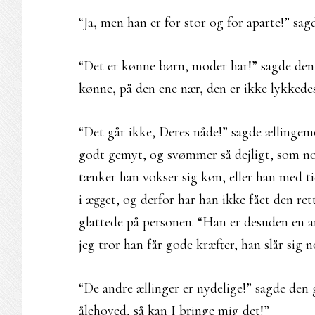
“Ja, men han er for stor og for aparte!” sag
“Det er kønne børn, moder har!” sagde de
kønne, på den ene nær, den er ikke lykkede
“Det går ikke, Deres nåde!” sagde ællingem
godt gemyt, og svømmer så dejligt, som nogen
tænker han vokser sig køn, eller han med ti
i ægget, og derfor har han ikke fået den re
glattede på personen. “Han er desuden en a
jeg tror han får gode kræfter, han slår sig
“De andre ællinger er nydelige!” sagde den 
ålehoved, så kan I bringe mig det!”