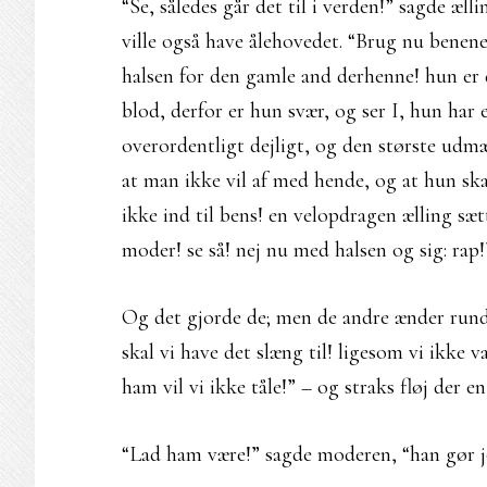
“Se, således går det til i verden!” sagde æ
ville også have ålehovedet. “Brug nu benene
halsen for den gamle and derhenne! hun er 
blod, derfor er hun svær, og ser I, hun har
overordentligt dejligt, og den største udm
at man ikke vil af med hende, og at hun ska
ikke ind til bens! en velopdragen ælling sæ
moder! se så! nej nu med halsen og sig: rap!
Og det gjorde de; men de andre ænder rund
skal vi have det slæng til! ligesom vi ikke v
ham vil vi ikke tåle!” – og straks fløj der 
“Lad ham være!” sagde moderen, “han gør j