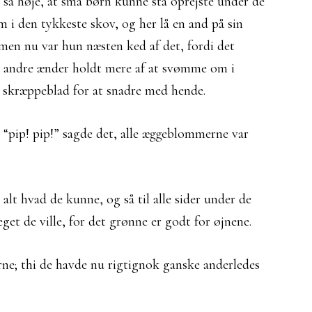
 så høje, at små børn kunne stå oprejste under de
om i den tykkeste skov, og her lå en and på sin
 men nu var hun næsten ked af det, fordi det
 de andre ænder holdt mere af at svømme om i
t skræppeblad for at snadre med hende.
 “pip! pip!” sagde det, alle æggeblommerne var
alt hvad de kunne, og så til alle sider under de
et de ville, for det grønne er godt for øjnene.
rne; thi de havde nu rigtignok ganske anderledes