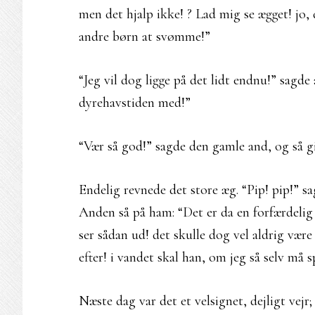
men det hjalp ikke! ? Lad mig se ægget! jo, 
andre børn at svømme!”
“Jeg vil dog ligge på det lidt endnu!” sagde 
dyrehavstiden med!”
“Vær så god!” sagde den gamle and, og så g
Endelig revnede det store æg. “Pip! pip!” s
Anden så på ham: “Det er da en forfærdelig 
ser sådan ud! det skulle dog vel aldrig vær
efter! i vandet skal han, om jeg så selv må
Næste dag var det et velsignet, dejligt vejr