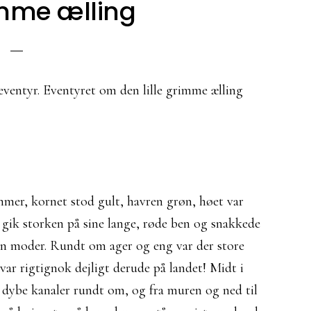
mme ælling
ventyr. Eventyret om den lille grimme ælling
ommer, kornet stod gult, havren grøn, høet var
r gik storken på sine lange, røde ben og snakkede
sin moder. Rundt om ager og eng var der store
var rigtignok dejligt derude på landet! Midt i
 dybe kanaler rundt om, og fra muren og ned til