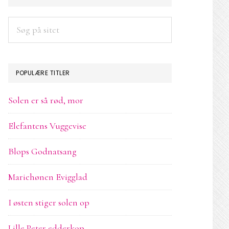
SIDEBAR
Søg
på
sitet
POPULÆRE TITLER
Solen er så rød, mor
Elefantens Vuggevise
Blops Godnatsang
Mariehønen Evigglad
I østen stiger solen op
Lille Peter edderkop