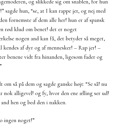
llingemoderen, og slikkede sig om snablen, for hun
!” sagde hun, “se, at I kan rappe jer, og nej med
den fornemste af dem alle her! hun er af spansk
 en rød klud om benet! det er noget
ærkelse nogen and kan få, det betyder så meget,
l kendes af dyr og af mennesker! – Rap jer! –
tter benene vidt fra hinanden, ligesom fader og
”
t om så på dem og sagde ganske højt: “Se så! nu
ar nok alligevel! og fy, hvor den ene ælling ser ud!
en and hen og bed den i nakken.
o ingen noget!”