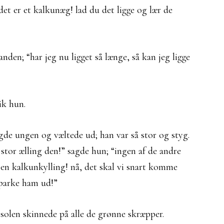
det er et kalkunæg! lad du det ligge og lær de
anden; “har jeg nu ligget så længe, så kan jeg ligge
ik hun.
agde ungen og væltede ud; han var så stor og styg.
stor ælling den!” sagde hun; “ingen af de andre
e en kalkunkylling! nå, det skal vi snart komme
 sparke ham ud!”
; solen skinnede på alle de grønne skræpper.