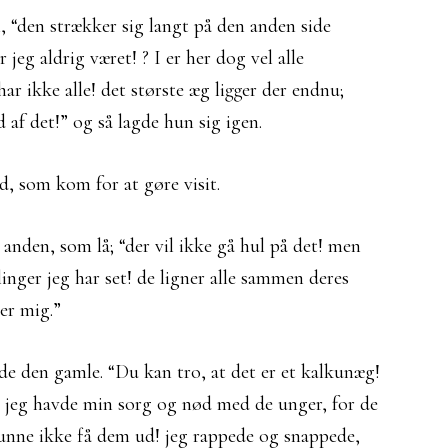
, “den strækker sig langt på den anden side
jeg aldrig været! ? I er her dog vel alle
har ikke alle! det største æg ligger der endnu;
d af det!” og så lagde hun sig igen.
, som kom for at gøre visit.
anden, som lå; “der vil ikke gå hul på det! men
linger jeg har set! de ligner alle sammen deres
er mig.”
gde den gamle. “Du kan tro, at det er et kalkunæg!
og jeg havde min sorg og nød med de unger, for de
 kunne ikke få dem ud! jeg rappede og snappede,