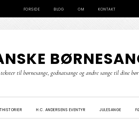
FORSIDE
BLOG
OM
KONTAKT
ANSKE BØRNESAN
tekster til børnesange, godnatsange og andre sange til dine bø
THISTORIER
H.C. ANDERSENS EVENTYR
JULESANGE
F