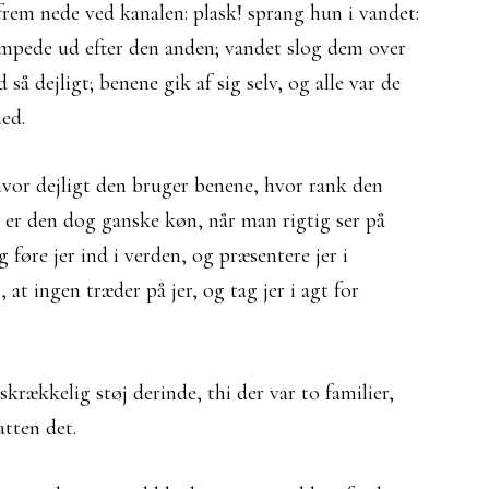
em nede ved kanalen: plask! sprang hun i vandet:
umpede ud efter den anden; vandet slog dem over
å dejligt; benene gik af sig selv, og alle var de
ed.
hvor dejligt den bruger benene, hvor rank den
n er den dog ganske køn, når man rigtig ser på
 føre jer ind i verden, og præsentere jer i
at ingen træder på jer, og tag jer i agt for
krækkelig støj derinde, thi der var to familier,
tten det.