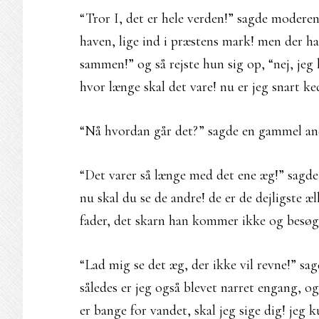
“Tror I, det er hele verden!” sagde moderen
haven, lige ind i præstens mark! men der har 
sammen!” og så rejste hun sig op, “nej, jeg 
hvor længe skal det vare! nu er jeg snart ke
“Nå hvordan går det?” sagde en gammel and
“Det varer så længe med det ene æg!” sagde 
nu skal du se de andre! de er de dejligste æl
fader, det skarn han kommer ikke og besøg
“Lad mig se det æg, der ikke vil revne!” sa
således er jeg også blevet narret engang, 
er bange for vandet, skal jeg sige dig! jeg