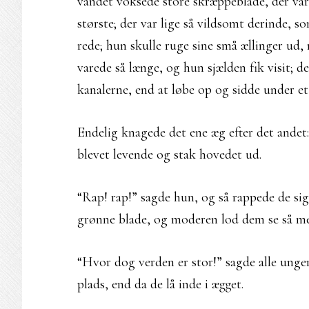
vandet voksede store skræppeblade, der var
største; der var lige så vildsomt derinde, s
rede; hun skulle ruge sine små ællinger ud,
varede så længe, og hun sjælden fik visit;
kanalerne, end at løbe op og sidde under e
Endelig knagede det ene æg efter det andet:
blevet levende og stak hovedet ud.
“Rap! rap!” sagde hun, og så rappede de sig 
grønne blade, og moderen lod dem se så meg
“Hvor dog verden er stor!” sagde alle unge
plads, end da de lå inde i ægget.