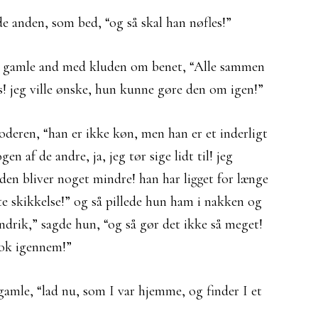
de anden, som bed, “og så skal han nøfles!”
n gamle and med kluden om benet, “Alle sammen
s! jeg ville ønske, hun kunne gøre den om igen!”
oderen, “han er ikke køn, men han er et inderligt
 af de andre, ja, jeg tør sige lidt til! jeg
den bliver noget mindre! han har ligget for længe
tte skikkelse!” og så pillede hun ham i nakken og
ndrik,” sagde hun, “og så gør det ikke så meget!
 nok igennem!”
gamle, “lad nu, som I var hjemme, og finder I et