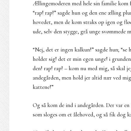
Ællingemoderen med hele sin familie kom fr
“rap! rap!” sagde hun og den ene ælling pl
hovedet, men de kom straks op igen og flød s
ude, selv den stygge, grå unge svømmede m
“Nej, det er ingen kalkun!” sagde hun; “se 
holder sig! det er min egen unge! i grunde
den! rap! rap! – kom nu med mig, så skal jeg
andegården, men hold jer altid nær ved mig, 
kattene!”
Og så kom de ind i andegården. Der var en s
som sloges om et ålehoved, og så fik dog ka