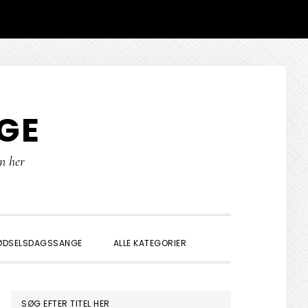
GE
rn her
SHOW
ØDSELSDAGSSANGE
ALLE KATEGORIER
SEARCH
PRIMÆR
SØG EFTER TITEL HER