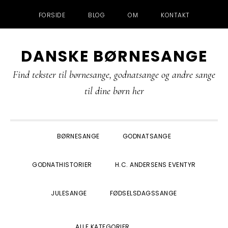
FORSIDE
BLOG
OM
KONTAKT
Gå
Skip
Gå
Gå
DANSKE BØRNESANGE
direkte
til
direkte
direkte
til
indhold
til
til
Find tekster til børnesange, godnatsange og andre sange
primær
primær
footer
til dine børn her
navigation
sidebar
BØRNESANGE
GODNATSANGE
GODNATHISTORIER
H.C. ANDERSENS EVENTYR
JULESANGE
FØDSELSDAGSSANGE
SHOW
ALLE KATEGORIER
SEARCH