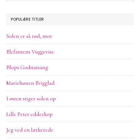
sitet
POPULÆRE TITLER
Solen er så rød, mor
Elefantens Vuggevise
Blops Godnatsang
Mariehønen Evigglad
I østen stiger solen op
Lille Peter edderkop
Jeg ved en lærkerede