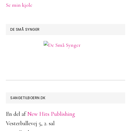
Se min kjole
DE SMÅ SYNGER
FOOTER
SANGETILBOERN.DK
En del af
New Hits Publishing
Vesterballevej 5, 2. sal