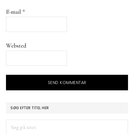
E-mail
*
Websted
PRIMÆR
SØG EFTER TITEL HER
SIDEBAR
Søg
på