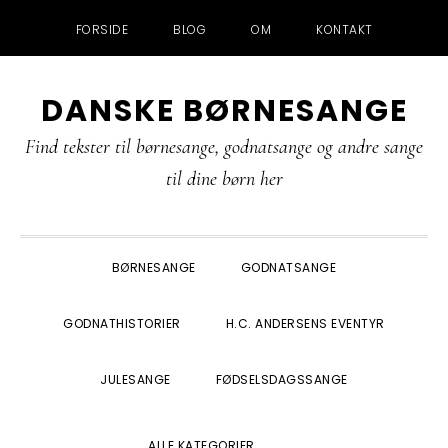
FORSIDE
BLOG
OM
KONTAKT
Gå
Skip
Gå
Gå
DANSKE BØRNESANGE
direkte
til
direkte
direkte
til
indhold
til
til
Find tekster til børnesange, godnatsange og andre sange
primær
primær
footer
til dine børn her
navigation
sidebar
BØRNESANGE
GODNATSANGE
GODNATHISTORIER
H.C. ANDERSENS EVENTYR
JULESANGE
FØDSELSDAGSSANGE
SHOW
ALLE KATEGORIER
SEARCH