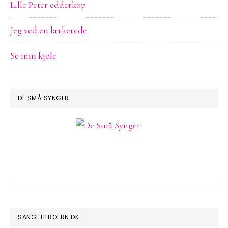
Lille Peter edderkop
Jeg ved en lærkerede
Se min kjole
DE SMÅ SYNGER
FOOTER
SANGETILBOERN.DK