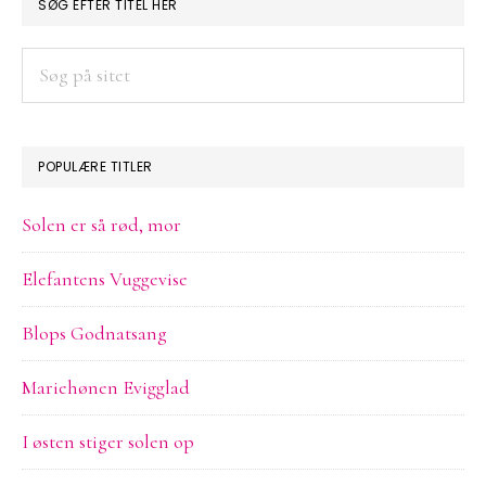
PRIMÆR
SØG EFTER TITEL HER
SIDEBAR
Søg
på
sitet
POPULÆRE TITLER
Solen er så rød, mor
Elefantens Vuggevise
Blops Godnatsang
Mariehønen Evigglad
I østen stiger solen op