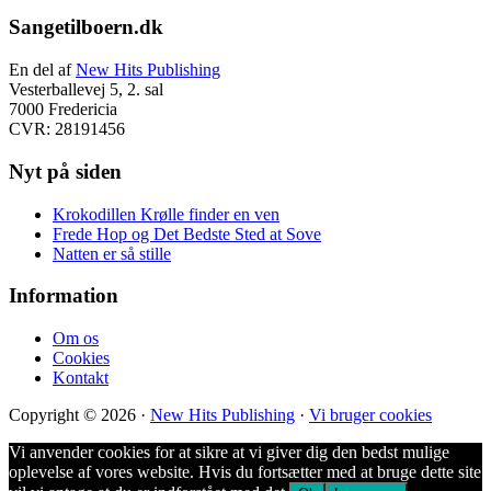
Footer
Sangetilboern.dk
En del af
New Hits Publishing
Vesterballevej 5, 2. sal
7000 Fredericia
CVR: 28191456
Nyt på siden
Krokodillen Krølle finder en ven
Frede Hop og Det Bedste Sted at Sove
Natten er så stille
Information
Om os
Cookies
Kontakt
Copyright © 2026 ·
New Hits Publishing
·
Vi bruger cookies
Vi anvender cookies for at sikre at vi giver dig den bedst mulige
oplevelse af vores website. Hvis du fortsætter med at bruge dette site