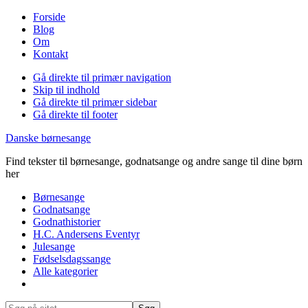
Forside
Blog
Om
Kontakt
Gå direkte til primær navigation
Skip til indhold
Gå direkte til primær sidebar
Gå direkte til footer
Danske børnesange
Find tekster til børnesange, godnatsange og andre sange til dine børn
her
Børnesange
Godnatsange
Godnathistorier
H.C. Andersens Eventyr
Julesange
Fødselsdagssange
Alle kategorier
Show
Search
Søg