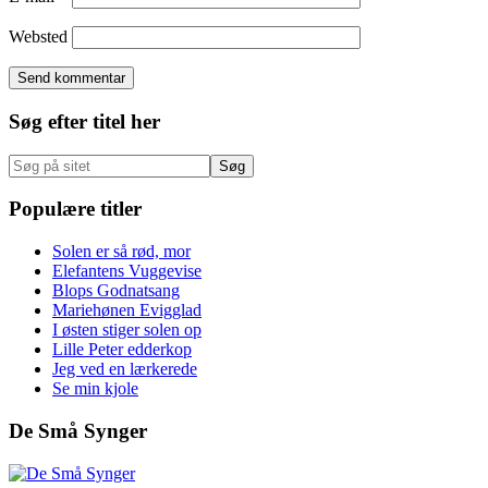
Websted
Primær
Søg efter titel her
Sidebar
Søg
på
sitet
Populære titler
Solen er så rød, mor
Elefantens Vuggevise
Blops Godnatsang
Mariehønen Evigglad
I østen stiger solen op
Lille Peter edderkop
Jeg ved en lærkerede
Se min kjole
De Små Synger