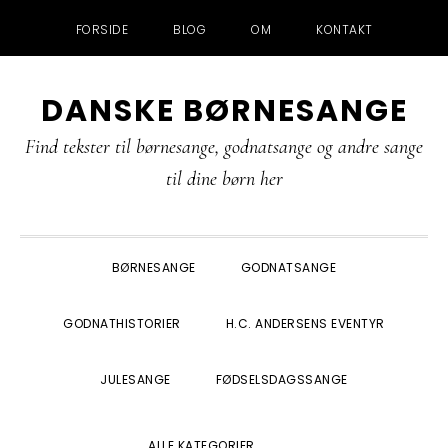
FORSIDE
BLOG
OM
KONTAKT
Gå
Skip
Gå
Gå
DANSKE BØRNESANGE
direkte
til
direkte
direkte
til
indhold
til
til
Find tekster til børnesange, godnatsange og andre sange
primær
primær
footer
til dine børn her
navigation
sidebar
BØRNESANGE
GODNATSANGE
GODNATHISTORIER
H.C. ANDERSENS EVENTYR
JULESANGE
FØDSELSDAGSSANGE
SHOW
ALLE KATEGORIER
SEARCH