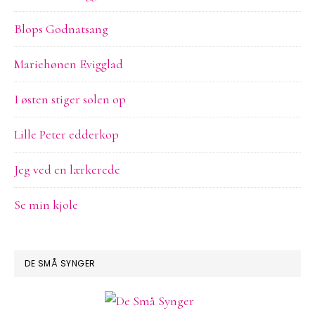
Blops Godnatsang
Mariehønen Evigglad
I østen stiger solen op
Lille Peter edderkop
Jeg ved en lærkerede
Se min kjole
DE SMÅ SYNGER