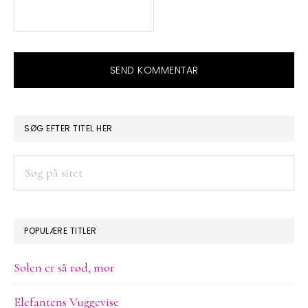
PRIMÆR
SØG EFTER TITEL HER
SIDEBAR
Søg
på
sitet
POPULÆRE TITLER
Solen er så rød, mor
Elefantens Vuggevise