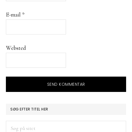
E-mail
*
Websted
PRIMÆR
SØG EFTER TITEL HER
SIDEBAR
Søg