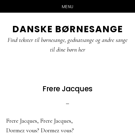
MENU
Skip
Gå
Gå
DANSKE BØRNESANGE
til
direkte
direkte
indhold
til
til
Find tekster til børnesange, godnatsange og andre sange
primær
footer
til dine børn her
sidebar
Frere Jacques
Frere Jacques, Frere Jacques,
Dormez vous? Dormez vous?