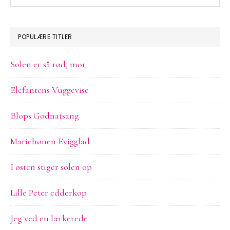
på
sitet
POPULÆRE TITLER
Solen er så rød, mor
Elefantens Vuggevise
Blops Godnatsang
Mariehønen Evigglad
I østen stiger solen op
Lille Peter edderkop
Jeg ved en lærkerede