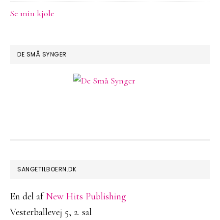
Se min kjole
DE SMÅ SYNGER
FOOTER
SANGETILBOERN.DK
En del af
New Hits Publishing
Vesterballevej 5, 2. sal