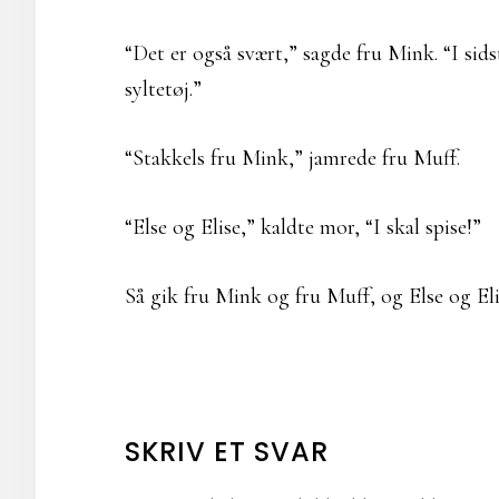
“Det er også svært,” sagde fru Mink. “I sid
syltetøj.”
“Stakkels fru Mink,” jamrede fru Muff.
“Else og Elise,” kaldte mor, “I skal spise!”
Så gik fru Mink og fru Muff, og Else og Eli
LÆSERINTERAKTIONER
SKRIV ET SVAR