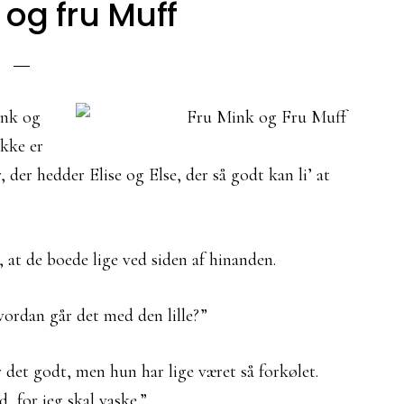
 og fru Muff
ink og
ikke er
der hedder Elise og Else, der så godt kan li’ at
 at de boede lige ved siden af hinanden.
vordan går det med den lille?”
r det godt, men hun har lige været så forkølet.
, for jeg skal vaske.”