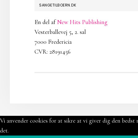
FOOTER
SANGETILBOERN.DK
En del af
New Hits Publishing
Vesterballevej 5, 2. sal
7000 Fredericia
CVR: 28191456
Vi anvender cookies for at sikre at vi giver dig den bedst 
det.