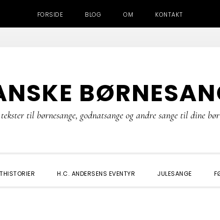
FORSIDE
BLOG
OM
KONTAKT
ANSKE BØRNESAN
tekster til børnesange, godnatsange og andre sange til dine bø
THISTORIER
H.C. ANDERSENS EVENTYR
JULESANGE
F