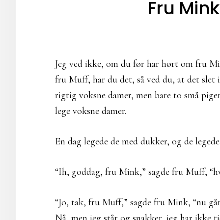
Fru Mink
Jeg ved ikke, om du før har hørt om fru M
fru Muff, har du det, så ved du, at det slet 
rigtig voksne damer, men bare to små piger, 
lege voksne damer.
En dag legede de med dukker, og de legede,
“Ih, goddag, fru Mink,” sagde fru Muff, “h
“Jo, tak, fru Muff,” sagde fru Mink, “nu gå
Nå, men jeg står og snakker, jeg har ikke tid