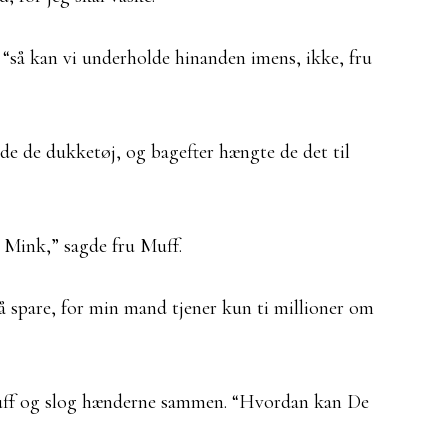
, “så kan vi underholde hinanden imens, ikke, fru
de de dukketøj, og bagefter hængte de det til
u Mink,” sagde fru Muff.
å spare, for min mand tjener kun ti millioner om
 Muff og slog hænderne sammen. “Hvordan kan De