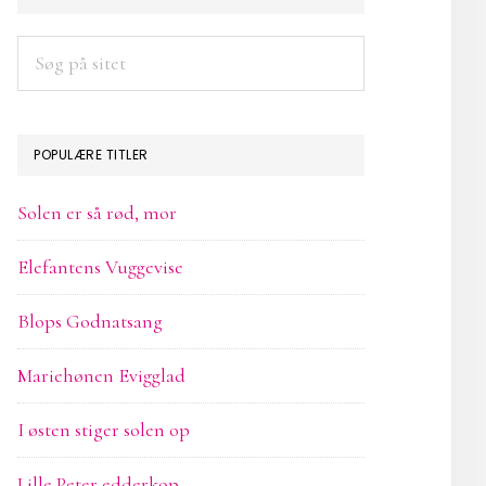
SIDEBAR
Søg
på
sitet
POPULÆRE TITLER
Solen er så rød, mor
Elefantens Vuggevise
Blops Godnatsang
Mariehønen Evigglad
I østen stiger solen op
Lille Peter edderkop