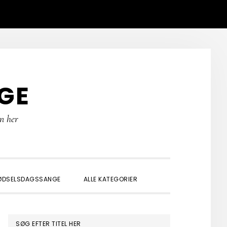
GE
rn her
SHOW
ØDSELSDAGSSANGE
ALLE KATEGORIER
SEARCH
PRIMÆR
SØG EFTER TITEL HER