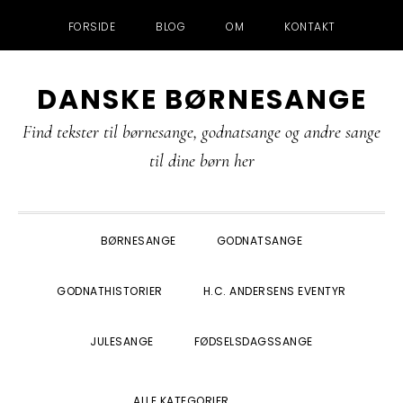
FORSIDE
BLOG
OM
KONTAKT
Gå
Skip
Gå
Gå
DANSKE BØRNESANGE
direkte
til
direkte
direkte
til
indhold
til
til
Find tekster til børnesange, godnatsange og andre sange
primær
primær
footer
til dine børn her
navigation
sidebar
BØRNESANGE
GODNATSANGE
GODNATHISTORIER
H.C. ANDERSENS EVENTYR
JULESANGE
FØDSELSDAGSSANGE
SHOW
ALLE KATEGORIER
SEARCH