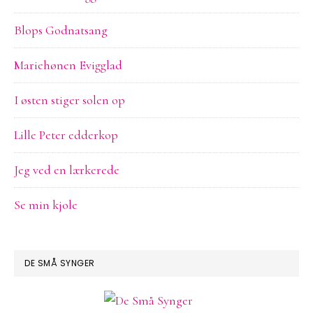
Blops Godnatsang
Mariehønen Evigglad
I østen stiger solen op
Lille Peter edderkop
Jeg ved en lærkerede
Se min kjole
DE SMÅ SYNGER