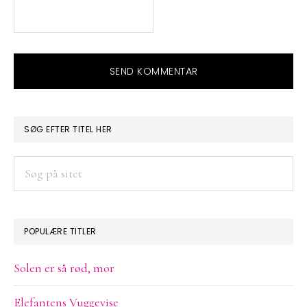
PRIMÆR
SØG EFTER TITEL HER
SIDEBAR
Søg
på
sitet
POPULÆRE TITLER
Solen er så rød, mor
Elefantens Vuggevise