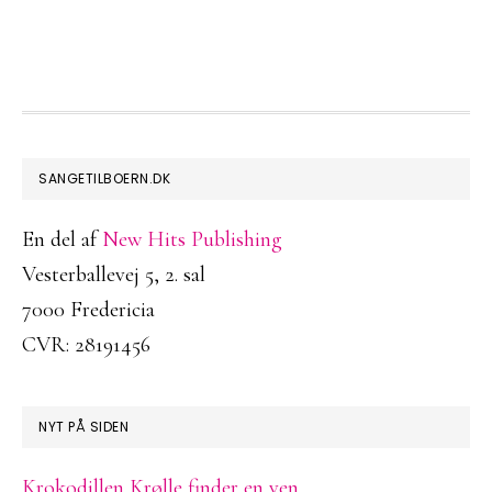
FOOTER
SANGETILBOERN.DK
En del af
New Hits Publishing
Vesterballevej 5, 2. sal
7000 Fredericia
CVR: 28191456
NYT PÅ SIDEN
Krokodillen Krølle finder en ven