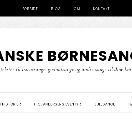
FORSIDE
BLOG
OM
KONTAKT
ANSKE BØRNESAN
tekster til børnesange, godnatsange og andre sange til dine bø
THISTORIER
H.C. ANDERSENS EVENTYR
JULESANGE
F