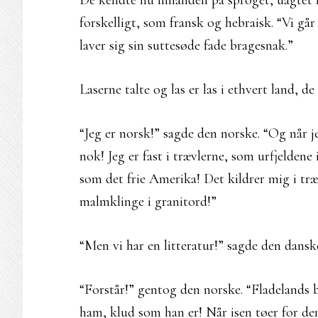
De kendte nu hinanden på sproget, uagtet hv
forskelligt, som fransk og hebraisk. “Vi går 
laver sig sin suttesøde fade bragesnak.”
Laserne talte og las er las i ethvert land, 
“Jeg er norsk!” sagde den norske. “Og når jeg
nok! Jeg er fast i trævlerne, som urfjeldene
som det frie Amerika! Det kildrer mig i træ
malmklinge i granitord!”
“Men vi har en litteratur!” sagde den danske
“Forstår!” gentog den norske. “Fladelands b
ham, klud som han er! Når isen tøer for 