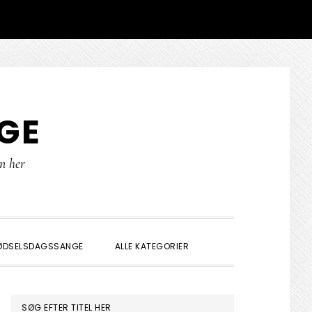
GE
rn her
SHOW
ØDSELSDAGSSANGE
ALLE KATEGORIER
SEARCH
PRIMÆR
SØG EFTER TITEL HER