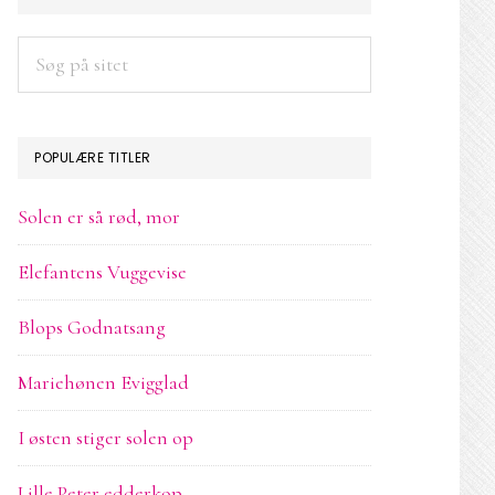
SIDEBAR
Søg
på
sitet
POPULÆRE TITLER
Solen er så rød, mor
Elefantens Vuggevise
Blops Godnatsang
Mariehønen Evigglad
I østen stiger solen op
Lille Peter edderkop