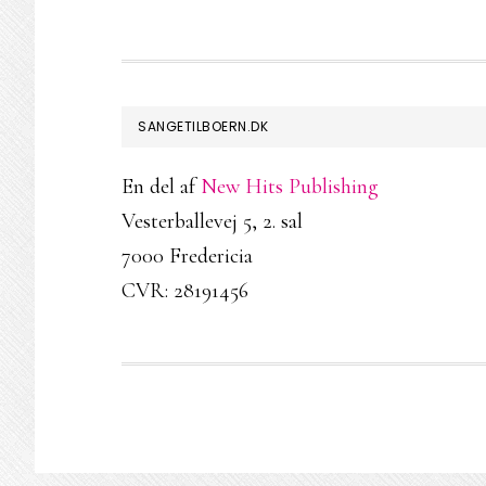
FOOTER
SANGETILBOERN.DK
En del af
New Hits Publishing
Vesterballevej 5, 2. sal
7000 Fredericia
CVR: 28191456