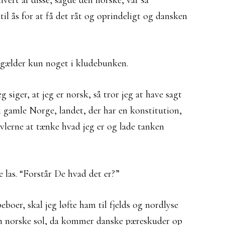
ert af disse, sagde den norske, var så
til ås for at få det råt og oprindeligt og dansken
de gælder kun noget i kludebunken.
 siger, at jeg er norsk, så tror jeg at have sagt
 i gamle Norge, landet, der har en konstitution,
vlerne at tænke hvad jeg er og lade tanken
 las. “Forstår De hvad det er?”
eboer, skal jeg løfte ham til fjelds og nordlyse
den norske sol, da kommer danske pæreskuder op