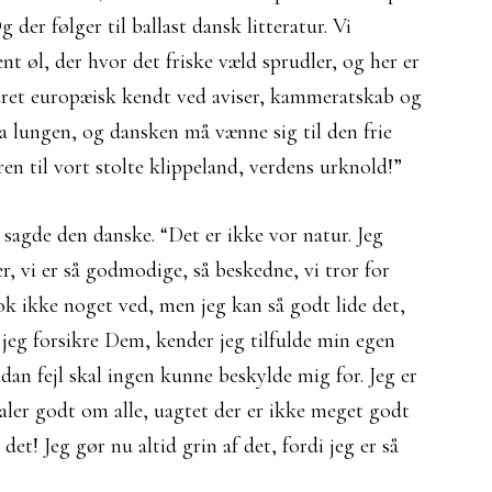
 der følger til ballast dansk litteratur. Vi
 øl, der hvor det friske væld sprudler, og her er
ldret europæisk kendt ved aviser, kammeratskab og
fra lungen, og dansken må vænne sig til den frie
ren til vort stolte klippeland, verdens urknold!”
” sagde den danske. “Det er ikke vor natur. Jeg
r, vi er så godmodige, så beskedne, vi tror for
ok ikke noget ved, men jeg kan så godt lide det,
n jeg forsikre Dem, kender jeg tilfulde min egen
dan fejl skal ingen kunne beskylde mig for. Jeg er
 taler godt om alle, uagtet der er ikke meget godt
t! Jeg gør nu altid grin af det, fordi jeg er så