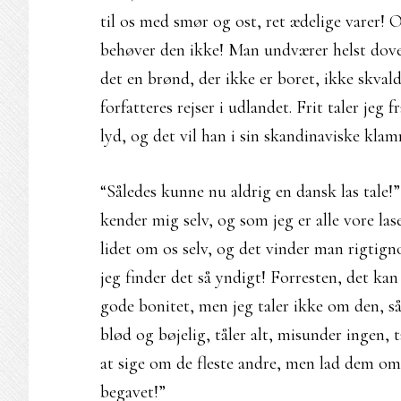
til os med smør og ost, ret ædelige varer! Og
behøver den ikke! Man undværer helst dovent
det en brønd, der ikke er boret, ikke skva
forfatteres rejser i udlandet. Frit taler jeg 
lyd, og det vil han i sin skandinaviske klam
“Således kunne nu aldrig en dansk las tale!
kender mig selv, og som jeg er alle vore lase
lidet om os selv, og det vinder man rigtign
jeg finder det så yndigt! Forresten, det ka
gode bonitet, men jeg taler ikke om den, så
blød og bøjelig, tåler alt, misunder ingen,
at sige om de fleste andre, men lad dem om de
begavet!”