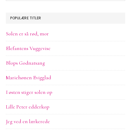
sitet
POPULÆRE TITLER
Solen er så rød, mor
Elefantens Vuggevise
Blops Godnatsang
Mariehønen Evigglad
I østen stiger solen op
Lille Peter edderkop
Jeg ved en lærkerede