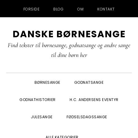
FORSIDE
BLOG
OM
KONTAKT
Gå
Skip
Gå
Gå
DANSKE BØRNESANGE
direkte
til
direkte
direkte
til
indhold
til
til
Find tekster til børnesange, godnatsange og andre sange
primær
primær
footer
til dine børn her
navigation
sidebar
BØRNESANGE
GODNATSANGE
GODNATHISTORIER
H.C. ANDERSENS EVENTYR
JULESANGE
FØDSELSDAGSSANGE
SHOW
ALLE KATEGORIER
SEARCH