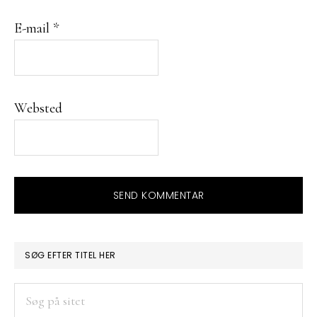
E-mail
*
Websted
PRIMÆR
SØG EFTER TITEL HER
SIDEBAR
Søg
på