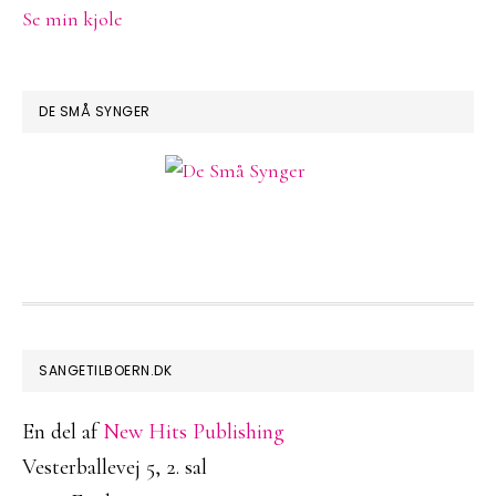
Se min kjole
DE SMÅ SYNGER
FOOTER
SANGETILBOERN.DK
En del af
New Hits Publishing
Vesterballevej 5, 2. sal