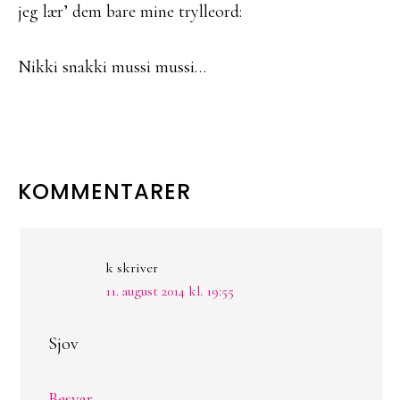
jeg lær’ dem bare mine trylleord:
Nikki snakki mussi mussi…
LÆSERINTERAKTIONER
KOMMENTARER
k
skriver
11. august 2014 kl. 19:55
Sjov
Besvar