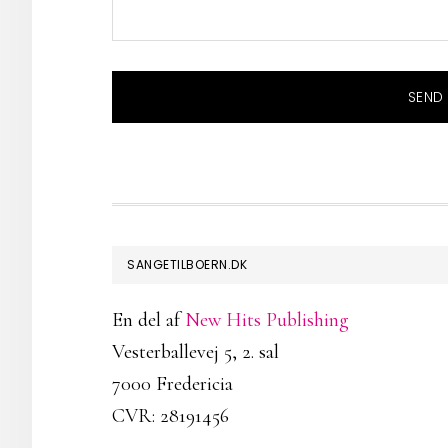
FOOTER
SANGETILBOERN.DK
En del af
New Hits Publishing
Vesterballevej 5, 2. sal
7000 Fredericia
CVR: 28191456