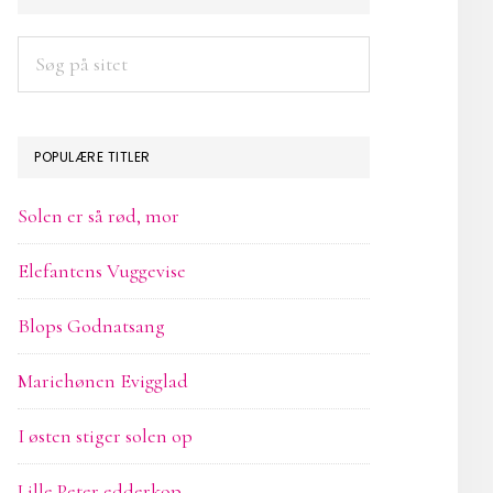
SIDEBAR
Søg
på
sitet
POPULÆRE TITLER
Solen er så rød, mor
Elefantens Vuggevise
Blops Godnatsang
Mariehønen Evigglad
I østen stiger solen op
Lille Peter edderkop