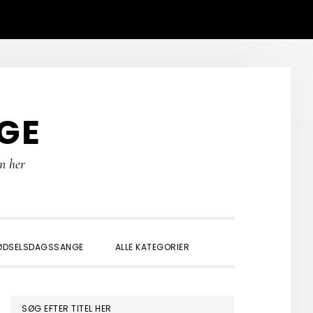
GE
rn her
SHOW
ØDSELSDAGSSANGE
ALLE KATEGORIER
SEARCH
PRIMÆR
SØG EFTER TITEL HER