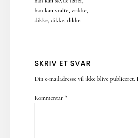
han kan skyde harer,
han kan vralte, vrikke,
dikke, dikke, dikke.
LÆSERINTERAKTIONER
SKRIV ET SVAR
Din e-mailadresse vil ikke blive publiceret.
Kommentar
*