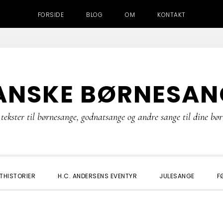
FORSIDE
BLOG
OM
KONTAKT
ANSKE BØRNESAN
tekster til børnesange, godnatsange og andre sange til dine bø
THISTORIER
H.C. ANDERSENS EVENTYR
JULESANGE
F