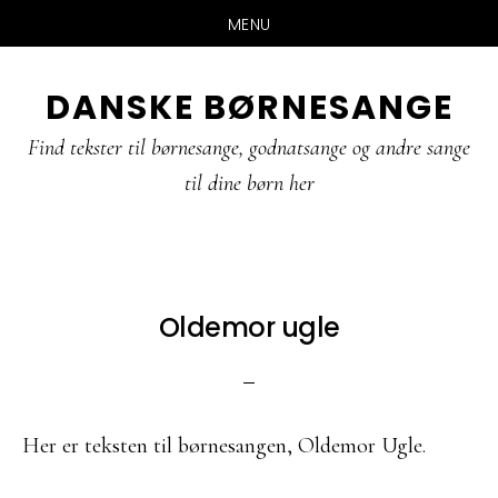
MENU
Skip
Gå
Gå
DANSKE BØRNESANGE
til
direkte
direkte
indhold
til
til
Find tekster til børnesange, godnatsange og andre sange
primær
footer
til dine børn her
sidebar
Oldemor ugle
Her er teksten til børnesangen, Oldemor Ugle.