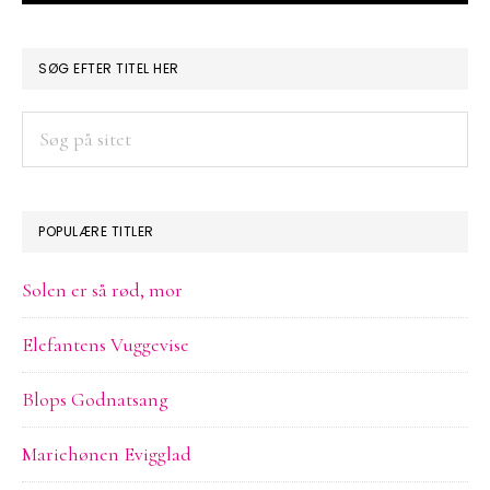
PRIMÆR
SØG EFTER TITEL HER
SIDEBAR
Søg
på
sitet
POPULÆRE TITLER
Solen er så rød, mor
Elefantens Vuggevise
Blops Godnatsang
Mariehønen Evigglad