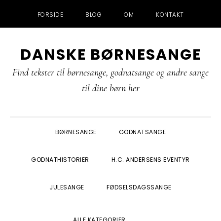
FORSIDE
BLOG
OM
KONTAKT
Gå
Skip
Gå
Gå
DANSKE BØRNESANGE
direkte
til
direkte
direkte
til
indhold
til
til
Find tekster til børnesange, godnatsange og andre sange
primær
primær
footer
til dine børn her
navigation
sidebar
BØRNESANGE
GODNATSANGE
GODNATHISTORIER
H.C. ANDERSENS EVENTYR
JULESANGE
FØDSELSDAGSSANGE
SHOW
ALLE KATEGORIER
SEARCH