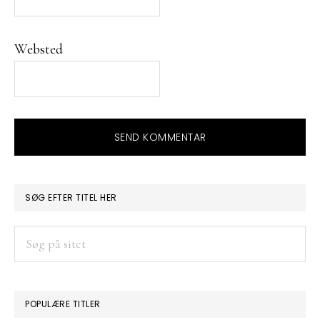
Websted
PRIMÆR
SØG EFTER TITEL HER
SIDEBAR
Søg
på
sitet
POPULÆRE TITLER