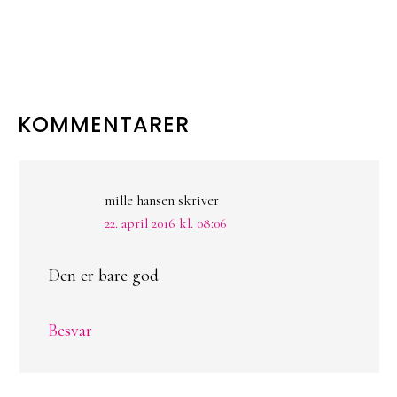
LÆSERINTERAKTIONER
KOMMENTARER
mille hansen
skriver
22. april 2016 kl. 08:06
Den er bare god
Besvar