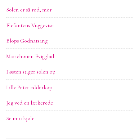
Solen er så rød, mor
Elefantens Vuggevise
Blops Godnatsang
Mariehønen Evigglad
I østen stiger solen op
Lille Peter edderkop
Jeg ved en lærkerede
Se min kjole