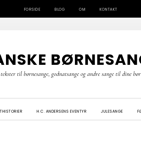
FORSIDE
BLOG
OM
KONTAKT
ANSKE BØRNESAN
tekster til børnesange, godnatsange og andre sange til dine bø
THISTORIER
H.C. ANDERSENS EVENTYR
JULESANGE
F