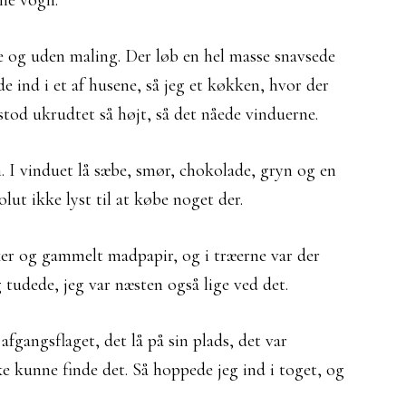
ene vogn.
e og uden maling. Der løb en hel masse snavsede
e ind i et af husene, så jeg et køkken, hvor der
stod ukrudtet så højt, så det nåede vinduerne.
 I vinduet lå sæbe, smør, chokolade, gryn og en
ut ikke lyst til at købe noget der.
asker og gammelt madpapir, og i træerne var der
 tudede, jeg var næsten også lige ved det.
afgangsflaget, det lå på sin plads, det var
ke kunne finde det. Så hoppede jeg ind i toget, og