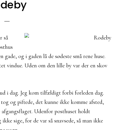
odeby
r så
osthus
en gade, og i gaden lå de sødeste små rene huse.
et vindue. Uden om den lille by var der en skov
ud i dag. Jeg kom tilfældigt forbi forleden dag.
t tog og piftede, det kunne ikke komme afsted,
e afgangsflaget. Udenfor posthuset holdt
 ikke sige, for de var så snavsede, så man ikke