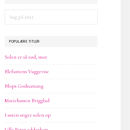
SIDEBAR
Søg
på
sitet
POPULÆRE TITLER
Solen er så rød, mor
Elefantens Vuggevise
Blops Godnatsang
Mariehønen Evigglad
I østen stiger solen op
Lille Peter edderkop