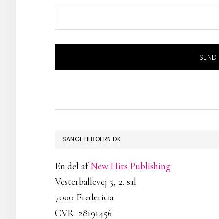
FOOTER
SANGETILBOERN.DK
En del af
New Hits Publishing
Vesterballevej 5, 2. sal
7000 Fredericia
CVR: 28191456