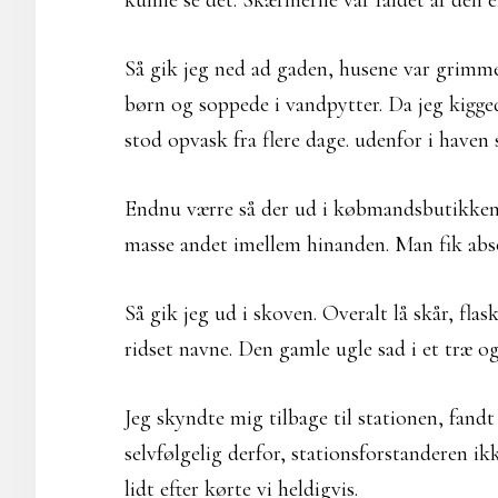
kunne se det. Skærmerne var faldet af den 
Så gik jeg ned ad gaden, husene var grimm
børn og soppede i vandpytter. Da jeg kigged
stod opvask fra flere dage. udenfor i haven 
Endnu værre så der ud i købmandsbutikken.
masse andet imellem hinanden. Man fik absol
Så gik jeg ud i skoven. Overalt lå skår, fl
ridset navne. Den gamle ugle sad i et træ og
Jeg skyndte mig tilbage til stationen, fandt 
selvfølgelig derfor, stationsforstanderen ik
lidt efter kørte vi heldigvis.