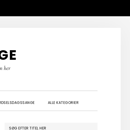
GE
rn her
SHOW
ØDSELSDAGSSANGE
ALLE KATEGORIER
SEARCH
PRIMÆR
SØG EFTER TITEL HER