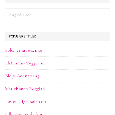
SIDEBAR
Søg
på
sitet
POPULÆRE TITLER
Solen er så rød, mor
Elefantens Vuggevise
Blops Godnatsang
Mariehønen Evigglad
I østen stiger solen op
Lille Peter edderkop