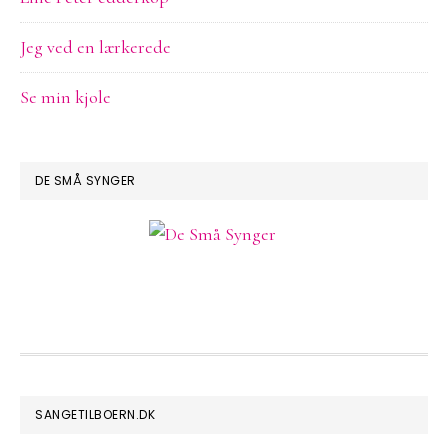
Jeg ved en lærkerede
Se min kjole
DE SMÅ SYNGER
FOOTER
SANGETILBOERN.DK