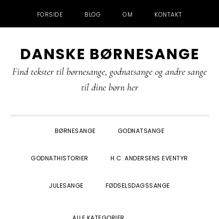
FORSIDE
BLOG
OM
KONTAKT
Gå
Skip
Gå
Gå
DANSKE BØRNESANGE
direkte
til
direkte
direkte
til
indhold
til
til
Find tekster til børnesange, godnatsange og andre sange
primær
primær
footer
til dine børn her
navigation
sidebar
BØRNESANGE
GODNATSANGE
GODNATHISTORIER
H.C. ANDERSENS EVENTYR
JULESANGE
FØDSELSDAGSSANGE
SHOW
ALLE KATEGORIER
SEARCH