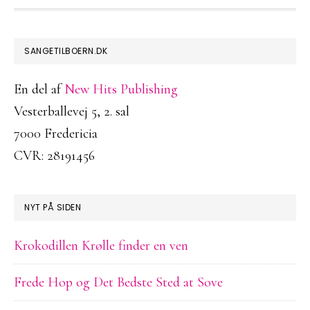
FOOTER
SANGETILBOERN.DK
En del af
New Hits Publishing
Vesterballevej 5, 2. sal
7000 Fredericia
CVR: 28191456
NYT PÅ SIDEN
Krokodillen Krølle finder en ven
Frede Hop og Det Bedste Sted at Sove