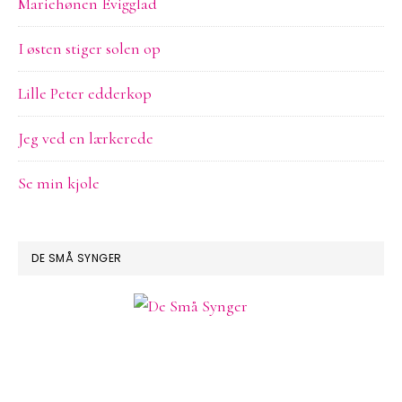
Mariehønen Evigglad
I østen stiger solen op
Lille Peter edderkop
Jeg ved en lærkerede
Se min kjole
DE SMÅ SYNGER