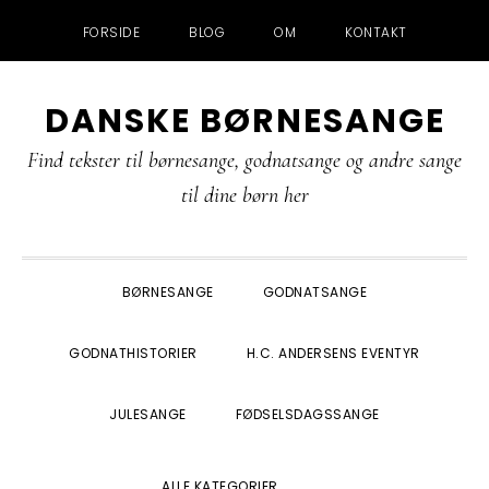
FORSIDE
BLOG
OM
KONTAKT
Gå
Skip
Gå
Gå
DANSKE BØRNESANGE
direkte
til
direkte
direkte
til
indhold
til
til
Find tekster til børnesange, godnatsange og andre sange
primær
primær
footer
til dine børn her
navigation
sidebar
BØRNESANGE
GODNATSANGE
GODNATHISTORIER
H.C. ANDERSENS EVENTYR
JULESANGE
FØDSELSDAGSSANGE
SHOW
ALLE KATEGORIER
SEARCH