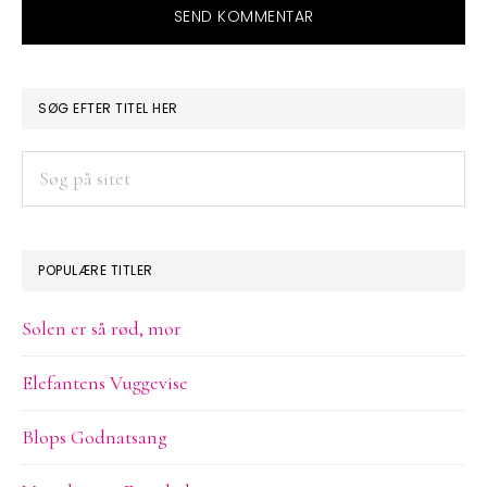
PRIMÆR
SØG EFTER TITEL HER
SIDEBAR
Søg
på
sitet
POPULÆRE TITLER
Solen er så rød, mor
Elefantens Vuggevise
Blops Godnatsang