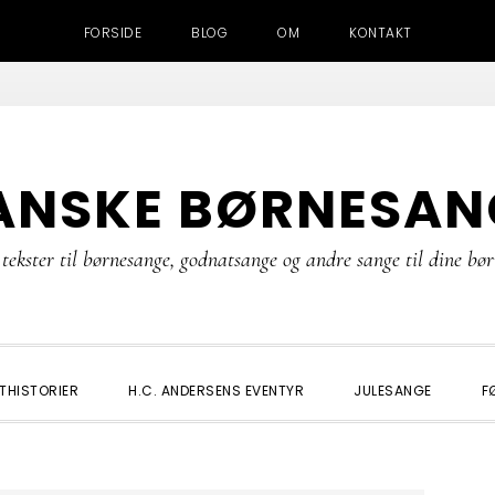
FORSIDE
BLOG
OM
KONTAKT
ANSKE BØRNESAN
tekster til børnesange, godnatsange og andre sange til dine bø
THISTORIER
H.C. ANDERSENS EVENTYR
JULESANGE
F