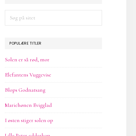
SIDEBAR
Søg
på
sitet
POPULÆRE TITLER
Solen er så rød, mor
Elefantens Vuggevise
Blops Godnatsang
Mariehønen Evigglad
I østen stiger solen op
Lille Peter edderkop