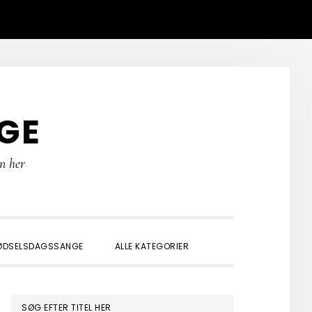
GE
rn her
SHOW
ØDSELSDAGSSANGE
ALLE KATEGORIER
SEARCH
PRIMÆR
SØG EFTER TITEL HER