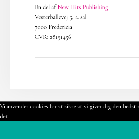
En del af
New Hits Publishing
Vesterballevej 5, 2. sal
7000 Fredericia
CVR: 28191456
Vi anvender cookies for at sikre at vi giver dig den bedst 
det.