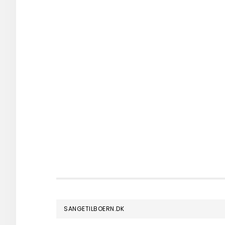
FOOTER
SANGETILBOERN.DK