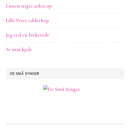
I østen stiger solen op
Lille Peter edderkop
Jeg ved en lærkerede
Se min kjole
DE SMÅ SYNGER