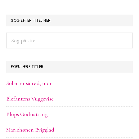
PRIMÆR
SØG EFTER TITEL HER
SIDEBAR
Søg
på
sitet
POPULÆRE TITLER
Solen er så rød, mor
Elefantens Vuggevise
Blops Godnatsang
Mariehønen Evigglad