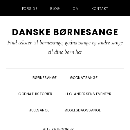
FORSIDE
BLOG
OM
KONTAKT
Gå
Skip
Gå
Gå
DANSKE BØRNESANGE
direkte
til
direkte
direkte
til
indhold
til
til
Find tekster til børnesange, godnatsange og andre sange
primær
primær
footer
til dine børn her
navigation
sidebar
BØRNESANGE
GODNATSANGE
GODNATHISTORIER
H.C. ANDERSENS EVENTYR
JULESANGE
FØDSELSDAGSSANGE
SHOW
ALLE KATEGORIER
SEARCH