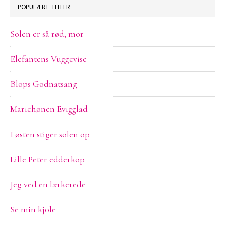
POPULÆRE TITLER
Solen er så rød, mor
Elefantens Vuggevise
Blops Godnatsang
Mariehønen Evigglad
I østen stiger solen op
Lille Peter edderkop
Jeg ved en lærkerede
Se min kjole