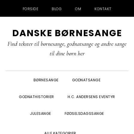
FORSIDE
BLOG
OM
KONTAKT
Gå
Skip
Gå
Gå
DANSKE BØRNESANGE
direkte
til
direkte
direkte
til
indhold
til
til
Find tekster til børnesange, godnatsange og andre sange
primær
primær
footer
til dine børn her
navigation
sidebar
BØRNESANGE
GODNATSANGE
GODNATHISTORIER
H.C. ANDERSENS EVENTYR
JULESANGE
FØDSELSDAGSSANGE
SHOW
ALLE KATEGORIER
SEARCH