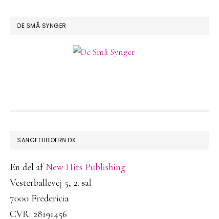
DE SMÅ SYNGER
FOOTER
SANGETILBOERN.DK
En del af
New Hits Publishing
Vesterballevej 5, 2. sal
7000 Fredericia
CVR: 28191456