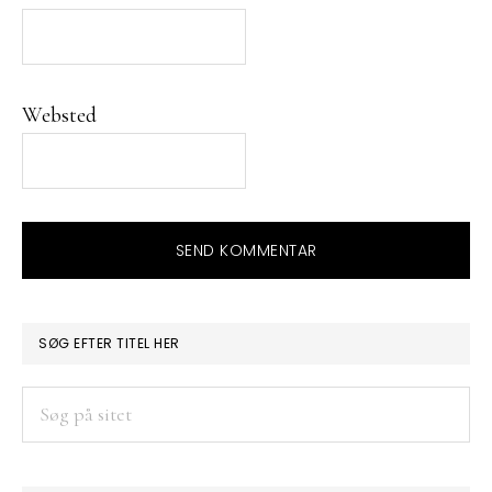
Websted
PRIMÆR
SØG EFTER TITEL HER
SIDEBAR
Søg
på
sitet