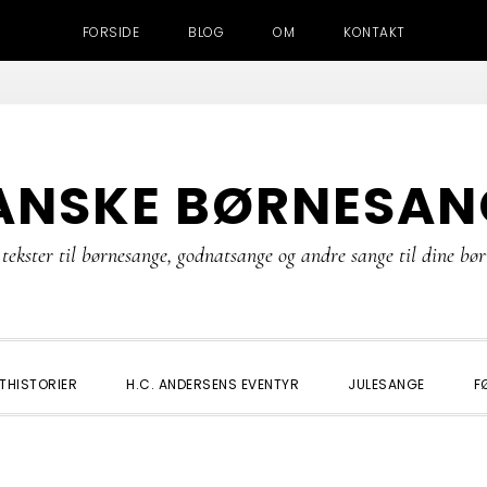
FORSIDE
BLOG
OM
KONTAKT
ANSKE BØRNESAN
tekster til børnesange, godnatsange og andre sange til dine bø
THISTORIER
H.C. ANDERSENS EVENTYR
JULESANGE
F