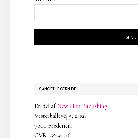
FOOTER
SANGETILBOERN.DK
En del af
New Hits Publishing
Vesterballevej 5, 2. sal
7000 Fredericia
CVR: 28191456