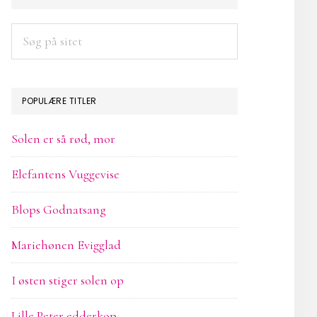
SIDEBAR
Søg
på
sitet
POPULÆRE TITLER
Solen er så rød, mor
Elefantens Vuggevise
Blops Godnatsang
Mariehønen Evigglad
I østen stiger solen op
Lille Peter edderkop