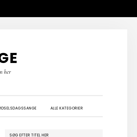
GE
rn her
SHOW
ØDSELSDAGSSANGE
ALLE KATEGORIER
SEARCH
PRIMÆR
SØG EFTER TITEL HER