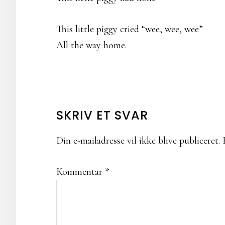
This little piggy cried “wee, wee, wee”
All the way home.
LÆSERINTERAKTIONER
SKRIV ET SVAR
Din e-mailadresse vil ikke blive publiceret.
Kommentar
*