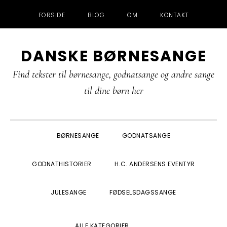
FORSIDE
BLOG
OM
KONTAKT
Gå
Skip
Gå
Gå
DANSKE BØRNESANGE
direkte
til
direkte
direkte
til
indhold
til
til
Find tekster til børnesange, godnatsange og andre sange
primær
primær
footer
til dine børn her
navigation
sidebar
BØRNESANGE
GODNATSANGE
GODNATHISTORIER
H.C. ANDERSENS EVENTYR
JULESANGE
FØDSELSDAGSSANGE
SHOW
ALLE KATEGORIER
SEARCH