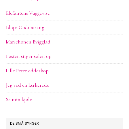
Elefantens Vuggevise
Blops Godnatsang
Mariehønen Evigglad
I østen stiger solen op
Lille Peter edderkop
Jeg ved en lærkerede
Se min kjole
DE SMÅ SYNGER