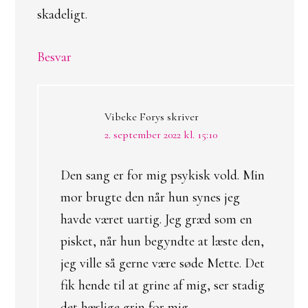
skadeligt.
Besvar
Vibeke Forys
skriver
2. september 2022 kl. 15:10
Den sang er for mig psykisk vold. Min
mor brugte den når hun synes jeg
havde været uartig. Jeg græd som en
pisket, når hun begyndte at læste den,
jeg ville så gerne være søde Mette. Det
fik hende til at grine af mig, ser stadig
det hæslige grin for mig.