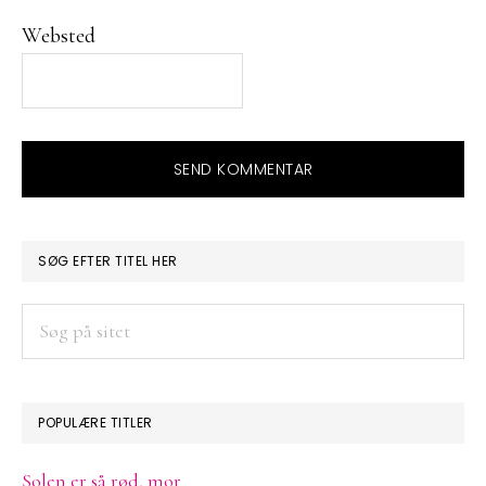
Websted
PRIMÆR
SØG EFTER TITEL HER
SIDEBAR
Søg
på
sitet
POPULÆRE TITLER
Solen er så rød, mor