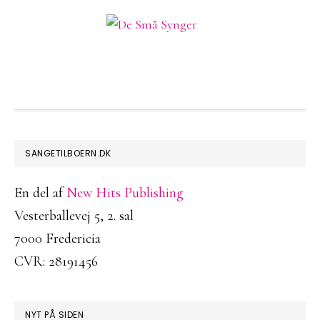
FOOTER
SANGETILBOERN.DK
En del af
New Hits Publishing
Vesterballevej 5, 2. sal
7000 Fredericia
CVR: 28191456
NYT PÅ SIDEN