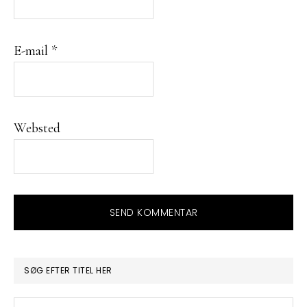
E-mail
*
Websted
PRIMÆR
SØG EFTER TITEL HER
SIDEBAR
Søg