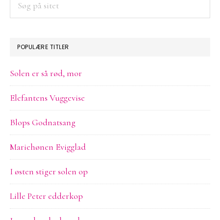
på
sitet
POPULÆRE TITLER
Solen er så rød, mor
Elefantens Vuggevise
Blops Godnatsang
Mariehønen Evigglad
I østen stiger solen op
Lille Peter edderkop