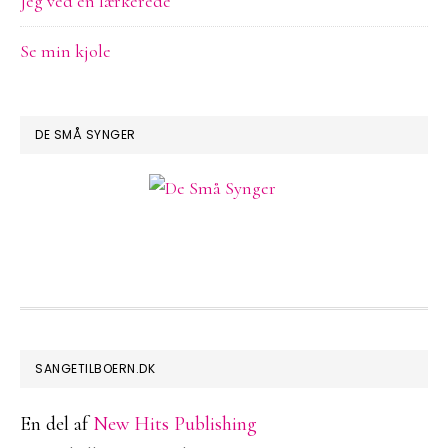
Jeg ved en lærkerede
Se min kjole
DE SMÅ SYNGER
FOOTER
SANGETILBOERN.DK
En del af
New Hits Publishing