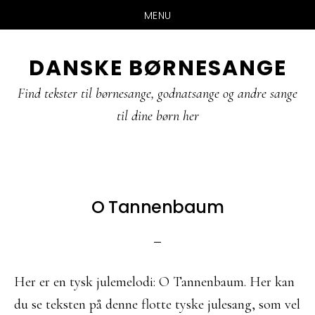
MENU
Skip
Gå
Gå
DANSKE BØRNESANGE
til
direkte
direkte
indhold
til
til
Find tekster til børnesange, godnatsange og andre sange
primær
footer
til dine børn her
sidebar
O Tannenbaum
Her er en tysk julemelodi: O Tannenbaum. Her kan
du se teksten på denne flotte tyske julesang, som vel