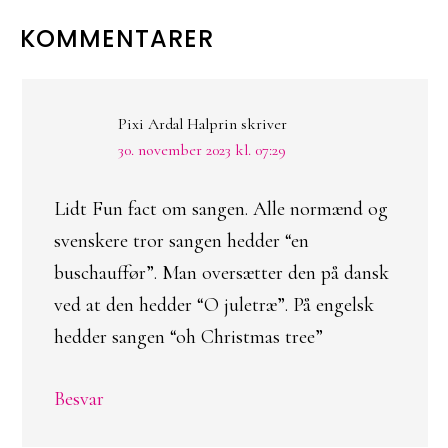
LÆSERINTERAKTIONER
KOMMENTARER
Pixi Ardal Halprin
skriver
30. november 2023 kl. 07:29
Lidt Fun fact om sangen. Alle normænd og
svenskere tror sangen hedder “en
buschauffør”. Man oversætter den på dansk
ved at den hedder “O juletræ”. På engelsk
hedder sangen “oh Christmas tree”
Besvar