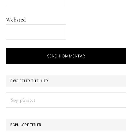
Websted
PRIMÆR
SØG EFTER TITEL HER
SIDEBAR
Søg
på
sitet
POPULÆRE TITLER