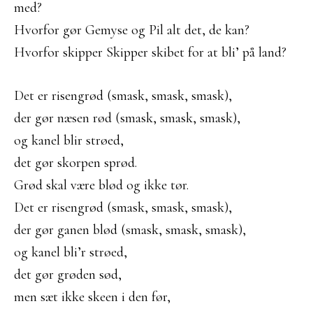
med?
Hvorfor gør Gemyse og Pil alt det, de kan?
Hvorfor skipper Skipper skibet for at bli’ på land?
Det er risengrød (smask, smask, smask),
der gør næsen rød (smask, smask, smask),
og kanel blir strøed,
det gør skorpen sprød.
Grød skal være blød og ikke tør.
Det er risengrød (smask, smask, smask),
der gør ganen blød (smask, smask, smask),
og kanel bli’r strøed,
det gør grøden sød,
men sæt ikke skeen i den før,