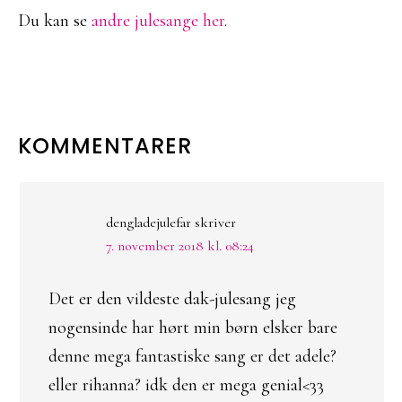
Du kan se
andre julesange her
.
LÆSERINTERAKTIONER
KOMMENTARER
dengladejulefar
skriver
7. november 2018 kl. 08:24
Det er den vildeste dak-julesang jeg
nogensinde har hørt min børn elsker bare
denne mega fantastiske sang er det adele?
eller rihanna? idk den er mega genial<33