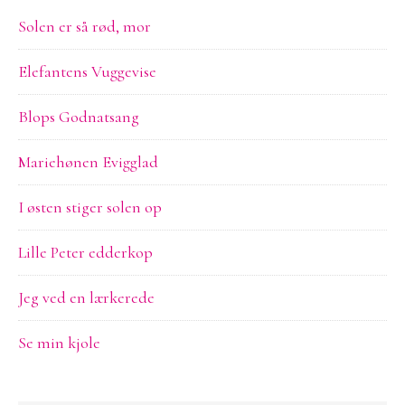
Solen er så rød, mor
Elefantens Vuggevise
Blops Godnatsang
Mariehønen Evigglad
I østen stiger solen op
Lille Peter edderkop
Jeg ved en lærkerede
Se min kjole