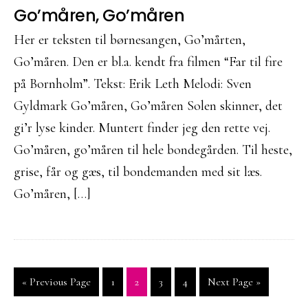
Go’måren, Go’måren
Her er teksten til børnesangen, Go’mårten,
Go’måren. Den er bl.a. kendt fra filmen “Far til fire
på Bornholm”. Tekst: Erik Leth Melodi: Sven
Gyldmark Go’måren, Go’måren Solen skinner, det
gi’r lyse kinder. Muntert finder jeg den rette vej.
Go’måren, go’måren til hele bondegården. Til heste,
grise, får og gæs, til bondemanden med sit læs.
Go’måren, […]
Go
Side
Side
Side
Side
Go
«
Previous Page
1
2
3
4
Next Page »
to
to