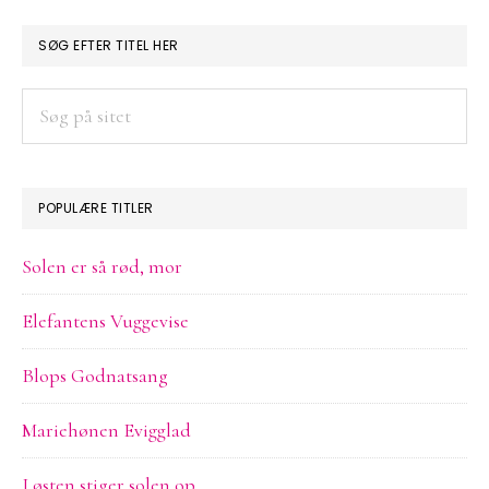
PRIMÆR
SØG EFTER TITEL HER
SIDEBAR
Søg
på
sitet
POPULÆRE TITLER
Solen er så rød, mor
Elefantens Vuggevise
Blops Godnatsang
Mariehønen Evigglad
I østen stiger solen op