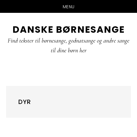
MENU
Skip
Gå
Gå
DANSKE BØRNESANGE
til
direkte
direkte
indhold
til
til
Find tekster til børnesange, godnatsange og andre sange
primær
footer
til dine børn her
sidebar
DYR