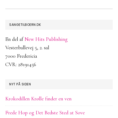
FOOTER
SANGETILBOERN.DK
En del af
New Hits Publishing
Vesterballevej 5, 2. sal
7000 Fredericia
CVR: 28191456
NYT PÅ SIDEN
Krokodillen Krølle finder en ven
Frede Hop og Det Bedste Sted at Sove