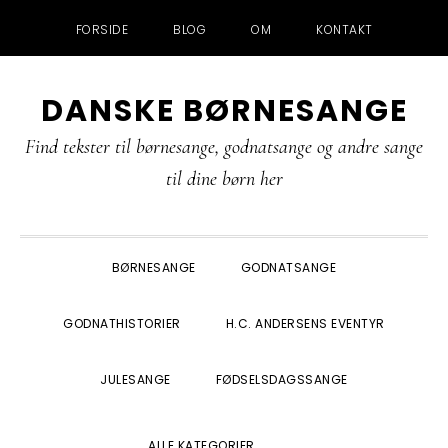
FORSIDE
BLOG
OM
KONTAKT
Gå
Skip
Gå
Gå
DANSKE BØRNESANGE
direkte
til
direkte
direkte
til
indhold
til
til
Find tekster til børnesange, godnatsange og andre sange
primær
primær
footer
til dine børn her
navigation
sidebar
BØRNESANGE
GODNATSANGE
GODNATHISTORIER
H.C. ANDERSENS EVENTYR
JULESANGE
FØDSELSDAGSSANGE
SHOW
ALLE KATEGORIER
SEARCH