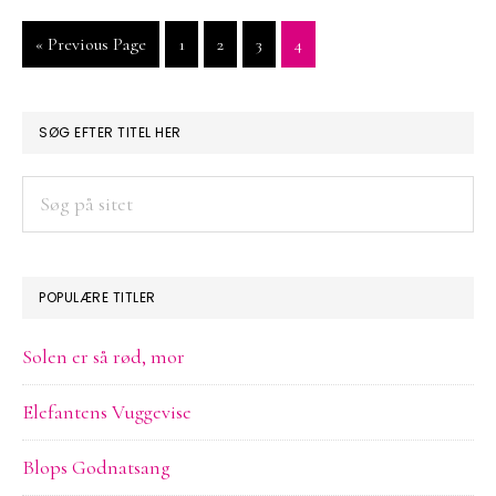
Go
Side
Side
Side
Side
«
Previous Page
1
2
3
4
to
PRIMÆR
SØG EFTER TITEL HER
SIDEBAR
Søg
på
sitet
POPULÆRE TITLER
Solen er så rød, mor
Elefantens Vuggevise
Blops Godnatsang