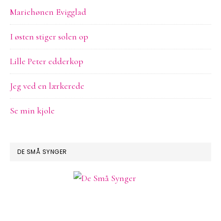
Mariehønen Evigglad
I østen stiger solen op
Lille Peter edderkop
Jeg ved en lærkerede
Se min kjole
DE SMÅ SYNGER