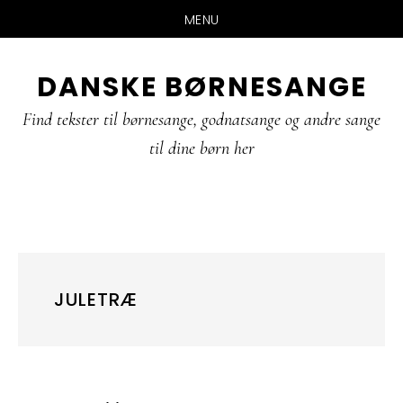
MENU
Skip
Gå
Gå
DANSKE BØRNESANGE
til
direkte
direkte
indhold
til
til
Find tekster til børnesange, godnatsange og andre sange
primær
footer
til dine børn her
sidebar
JULETRÆ