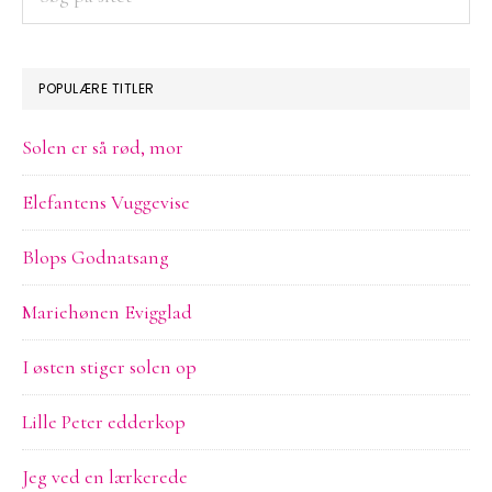
på
sitet
POPULÆRE TITLER
Solen er så rød, mor
Elefantens Vuggevise
Blops Godnatsang
Mariehønen Evigglad
I østen stiger solen op
Lille Peter edderkop
Jeg ved en lærkerede