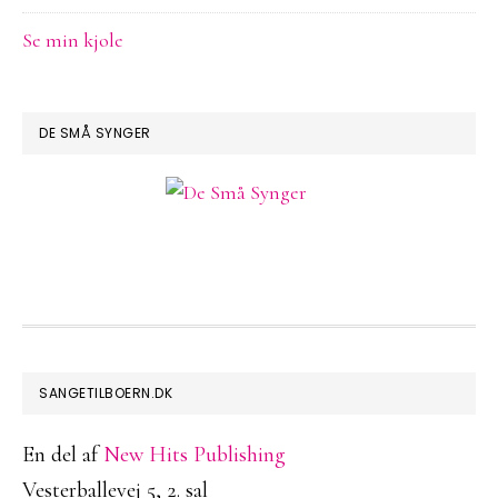
Se min kjole
DE SMÅ SYNGER
FOOTER
SANGETILBOERN.DK
En del af
New Hits Publishing
Vesterballevej 5, 2. sal