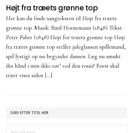
Højt fra træets grønne top
Her kan du finde sangteksten til Højt fra træets
grønne top. Musik: Emil Hornemann (1848) Tekst:
Peter Faber (1848) Højt for træets grønne top Højt
fra træets grønne top stråler juleglansen spillemand,
spil lystigt op nu begynder dansen. Læg nu smukt
din hånd i min ikke rør’ ved den rosin! Først skal
træet vises siden […]
PRIMÆR
SØG EFTER TITEL HER
SIDEBAR
Søg