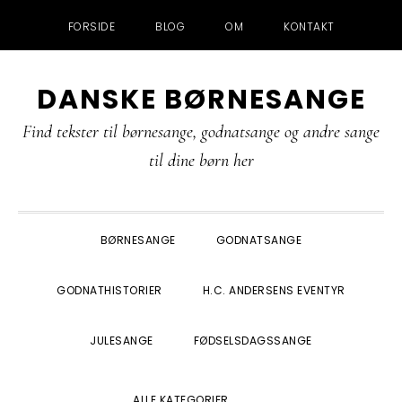
FORSIDE
BLOG
OM
KONTAKT
Gå
Skip
Gå
Gå
DANSKE BØRNESANGE
direkte
til
direkte
direkte
til
indhold
til
til
Find tekster til børnesange, godnatsange og andre sange
primær
primær
footer
til dine børn her
navigation
sidebar
BØRNESANGE
GODNATSANGE
GODNATHISTORIER
H.C. ANDERSENS EVENTYR
JULESANGE
FØDSELSDAGSSANGE
SHOW
ALLE KATEGORIER
SEARCH