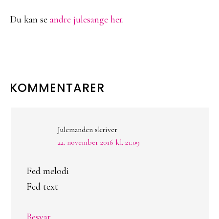
Du kan se
andre julesange her
.
LÆSERINTERAKTIONER
KOMMENTARER
Julemanden
skriver
22. november 2016 kl. 21:09
Fed melodi
Fed text
Besvar