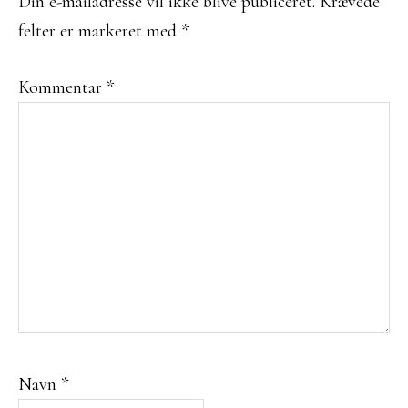
Din e-mailadresse vil ikke blive publiceret.
Krævede
felter er markeret med
*
Kommentar
*
Navn
*