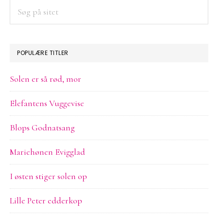
Søg
på
sitet
POPULÆRE TITLER
Solen er så rød, mor
Elefantens Vuggevise
Blops Godnatsang
Mariehønen Evigglad
I østen stiger solen op
Lille Peter edderkop