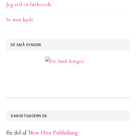
Jeg ved en lærkerede
Se min kjole
DE SMÅ SYNGER
FOOTER
SANGETILBOERN.DK
En del af
New Hits Publishing